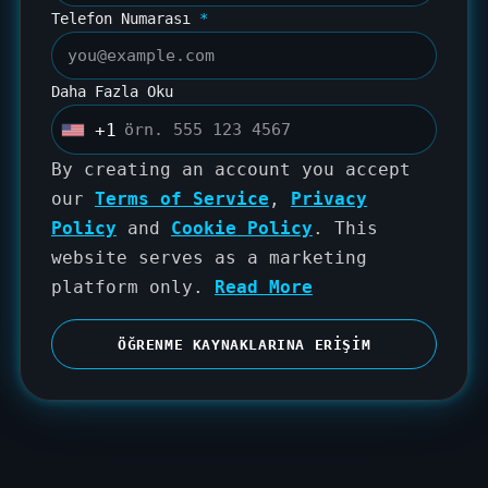
Telefon Numarası
*
Daha Fazla Oku
+1
U
n
By creating an account you accept
i
our
Terms of Service
,
Privacy
t
Policy
and
Cookie Policy
. This
e
website serves as a marketing
d
platform only.
Read More
S
t
ÖĞRENME KAYNAKLARINA ERIŞIM
a
t
e
s