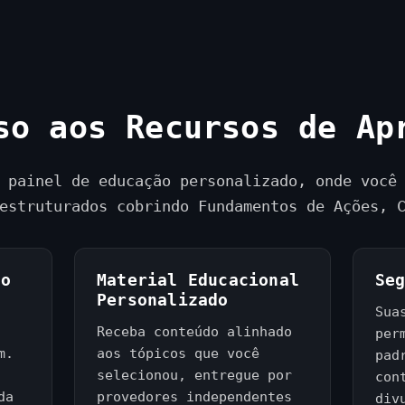
s
+
1
so aos Recursos de Ap
 painel de educação personalizado, onde você
estruturados cobrindo Fundamentos de Ações, 
ho
Material Educacional
Se
Personalizado
Sua
Receba conteúdo alinhado
per
m.
aos tópicos que você
pad
selecionou, entregue por
con
da
provedores independentes
div