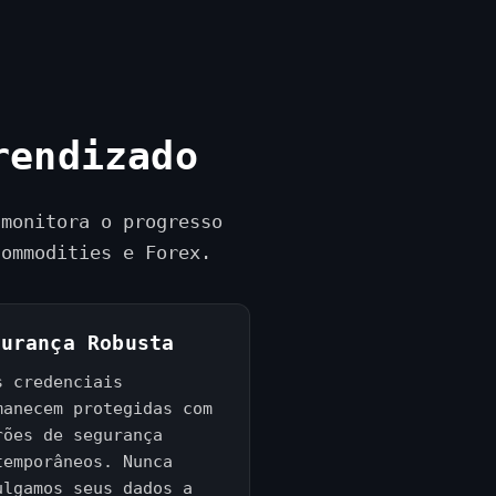
rendizado
 monitora o progresso
Commodities e Forex.
gurança Robusta
s credenciais
manecem protegidas com
rões de segurança
temporâneos. Nunca
ulgamos seus dados a