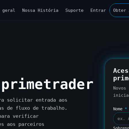
 geral
Nossa História
Suporte
Entrar
Obter 
Aces
prim
-primetrader
Novos 
inici
ra solicitar entrada aos
as de fluxo de trabalho.
Nome
*
para verificar
es aos parceiros
Sobren