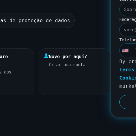
Endere
das de proteção de dados
Telefo
+
U
aro
Novo por aqui?
n
By cr
s
Criar uma conta
i
Terms
s aos
t
Cooki
e
marke
d
S
t
a
t
e