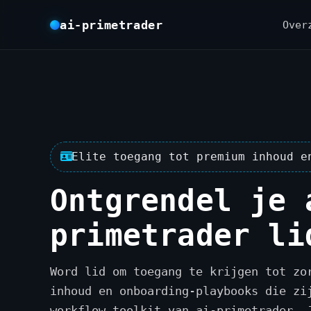
ai-primetrader
Over
Elite toegang tot premium inhoud e
Ontgrendel je 
primetrader li
Word lid om toegang te krijgen tot zo
inhoud en onboarding-playbooks die zi
workflow toolkit van ai-primetrader. 