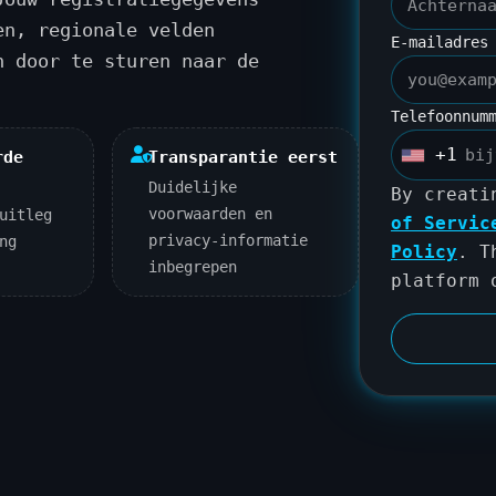
en, regionale velden
E-mailadre
n door te sturen naar de
Telefoonnum
+1
rde
Transparantie eerst
U
Duidelijke
n
By creati
voorwaarden en
uitleg
i
of Servic
privacy-informatie
ng
t
Policy
. T
inbegrepen
e
platform
d
S
t
a
t
e
s