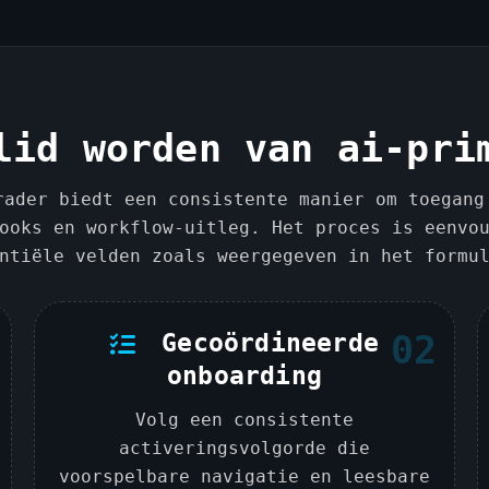
+
1
lid worden van ai-pri
rader biedt een consistente manier om toegang
ooks en workflow-uitleg. Het proces is eenvo
ntiële velden zoals weergegeven in het formu
Gecoördineerde
02
onboarding
Volg een consistente
activeringsvolgorde die
voorspelbare navigatie en leesbare