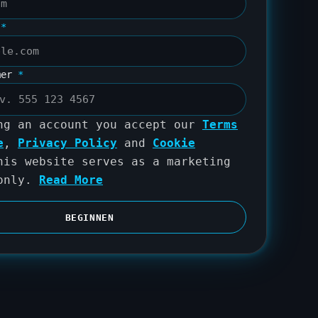
s
*
mer
*
ng an account you accept our
Terms
e
,
Privacy Policy
and
Cookie
his website serves as a marketing
 only.
Read More
BEGINNEN