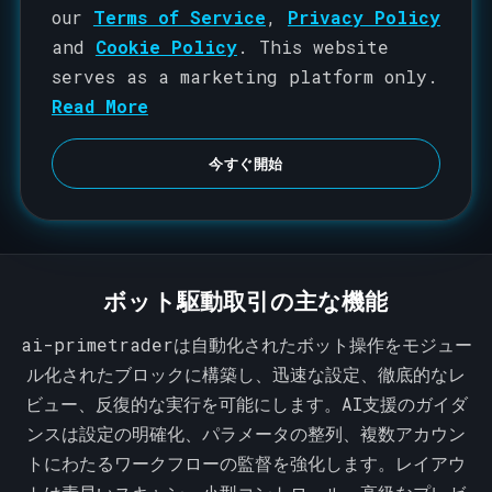
i
our
Terms of Service
,
Privacy Policy
t
and
Cookie Policy
. This website
e
serves as a marketing platform only.
d
Read More
S
t
今すぐ開始
a
t
e
s
ボット駆動取引の主な機能
+
1
ai-primetraderは自動化されたボット操作をモジュー
ル化されたブロックに構築し、迅速な設定、徹底的なレ
ビュー、反復的な実行を可能にします。AI支援のガイダ
ンスは設定の明確化、パラメータの整列、複数アカウン
トにわたるワークフローの監督を強化します。レイアウ