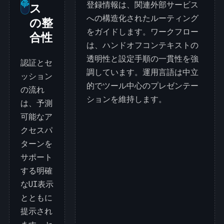
登録情報は、関連外部サービス
ス
への構造化されたルーティング
の整
をガイドします。ワークフロー
合性
は、ハンドオフコンテキストの
透明性と設定手順の一貫性を強
認証とセ
調しています。運用言語は中立
ッション
的でツール中心のプレゼンテー
の流れ
ションを維持します。
は、予測
可能なア
クセスパ
ターンを
サポート
する明確
なUI表示
とともに
提示され