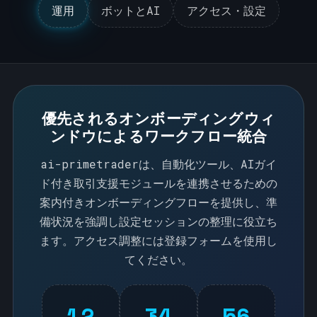
運用
ボットとAI
アクセス・設定
操作
ボット & AI
アクセス & 設定
優先されるオンボーディングウィ
ンドウによるワークフロー統合
ai-primetraderは、自動化ツール、AIガイ
ド付き取引支援モジュールを連携させるための
案内付きオンボーディングフローを提供し、準
備状況を強調し設定セッションの整理に役立ち
ます。アクセス調整には登録フォームを使用し
てください。
12
34
56