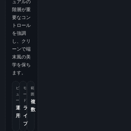
ュアルの
階層が重
要なコン
トロール
を強調
し、クリ
ーンで端
末風の美
学を保ち
ます。
ビ
モ
範
ュ
ー
囲
ー
ド
複
運
ラ
数
用
イ
ブ