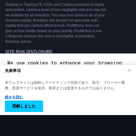
We use cookies to enhance your browsing
×
免責事項
experience. By continuing to use our
website, you agree to our use of cookies.
本ウェブサイトは純粋にマーケティング目的であり、取引、ブローカー業
See our
Cookie Policy
for more
務、投資サービスを提供、推奨または促進するものではありません。
information.
続きを読む
Accept
理解しました