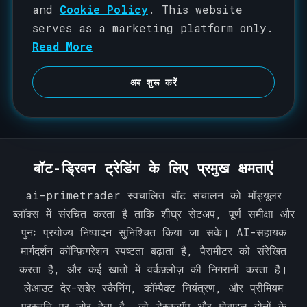
t
and
Cookie Policy
. This website
e
serves as a marketing platform only.
d
Read More
S
t
अब शुरू करें
a
t
e
s
बॉट-ड्रिवन ट्रेडिंग के लिए प्रमुख क्षमताएं
+
1
ai-primetrader स्वचालित बॉट संचालन को मॉड्यूलर
ब्लॉक्स में संरचित करता है ताकि शीघ्र सेटअप, पूर्ण समीक्षा और
पुनः प्रयोज्य निष्पादन सुनिश्चित किया जा सके। AI-सहायक
मार्गदर्शन कॉन्फ़िगरेशन स्पष्टता बढ़ाता है, पैरामीटर को संरेखित
करता है, और कई खातों में वर्कफ़्लोज़ की निगरानी करता है।
लेआउट देर-सबेर स्कैनिंग, कॉम्पैक्ट नियंत्रण, और प्रीमियम
प्रस्तुति पर जोर देता है, जो डेस्कटॉप और मोबाइल दोनों के