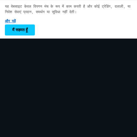
website, you agree to our use of cookies.
यह वेबसाइट केवल विपणन मंच के रूप में काम करती है और कोई ट्रेडिंग, दलाली, या
See our
Cookie Policy
for more
निवेश सेवाएं प्रदान, समर्थन या सुविधा नहीं देती।
information.
और पढ़ें
Accept
मैं सहमत हूँ