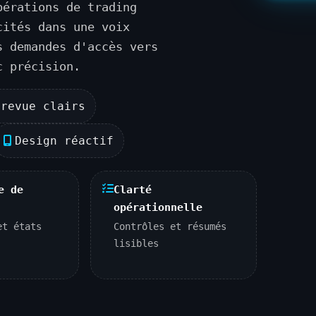
pérations de trading
cités dans une voix
s demandes d'accès vers
c précision.
 revue clairs
Design réactif
e de
Clarté
opérationnelle
et états
Contrôles et résumés
lisibles