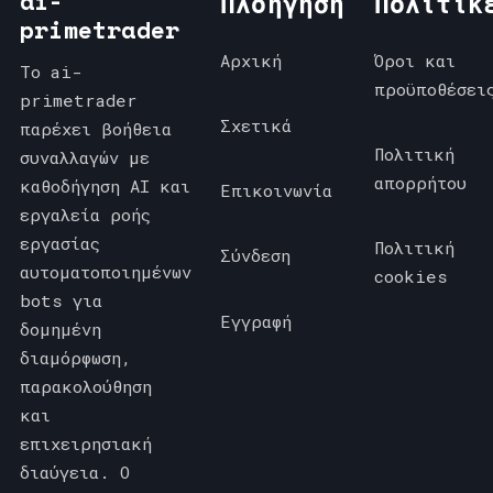
ai-
Πλοήγηση
Πολιτικ
primetrader
Αρχική
Όροι και
Το ai-
προϋποθέσει
primetrader
Σχετικά
παρέχει βοήθεια
Πολιτική
συναλλαγών με
απορρήτου
καθοδήγηση AI και
Επικοινωνία
εργαλεία ροής
εργασίας
Πολιτική
Σύνδεση
αυτοματοποιημένων
cookies
bots για
Εγγραφή
δομημένη
διαμόρφωση,
παρακολούθηση
και
επιχειρησιακή
διαύγεια. Ο