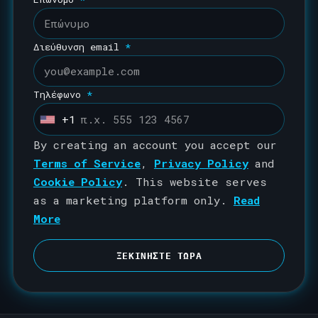
Διεύθυνση email
*
Τηλέφωνο
*
+1
U
n
By creating an account you accept our
i
Terms of Service
,
Privacy Policy
and
t
Cookie Policy
. This website serves
e
as a marketing platform only.
Read
d
More
S
t
ΞΕΚΙΝΗΣΤΕ ΤΩΡΑ
a
t
e