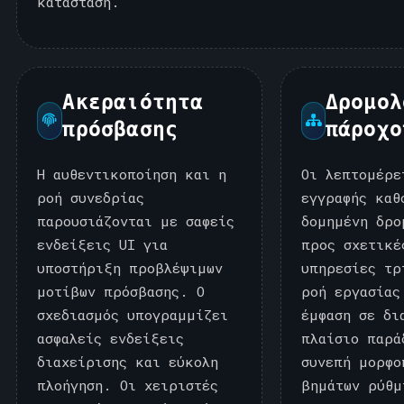
κατάσταση.
Ακεραιότητα
Δρομολ
πρόσβασης
πάροχο
Η αυθεντικοποίηση και η
Οι λεπτομέρε
ροή συνεδρίας
εγγραφής καθ
παρουσιάζονται με σαφείς
δομημένη δρο
ενδείξεις UI για
προς σχετικέ
υποστήριξη προβλέψιμων
υπηρεσίες τρ
μοτίβων πρόσβασης. Ο
ροή εργασίας
σχεδιασμός υπογραμμίζει
έμφαση σε δι
ασφαλείς ενδείξεις
πλαίσιο παρά
διαχείρισης και εύκολη
συνεπή μορφο
πλοήγηση. Οι χειριστές
βημάτων ρύθμ