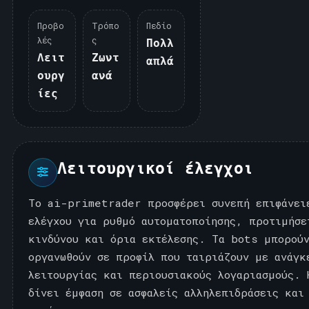
Προβο
Τρόπο
Πεδίο
λές
ς
Πολλ
Λειτ
Ζωντ
απλά
ουργ
ανά
ίες
Λειτουργικοί έλεγχοι
Το ai-primetrader προσφέρει συνεπή επιφάνει
ελέγχου για ρυθμό αυτοματοποίησης, προτιμήσε
κινδύνου και όρια εκτέλεσης. Τα bots μπορού
οργανωθούν σε προφίλ που ταιριάζουν με ανάγκ
λειτουργίας και περιουσιακούς λογαριασμούς. 
δίνει έμφαση σε ασφαλείς αλληλεπιδράσεις και