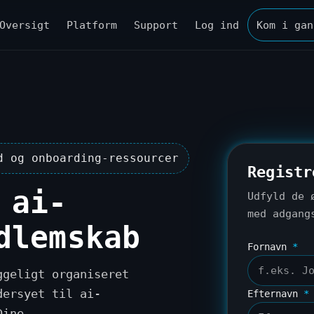
Oversigt
Platform
Support
Log ind
Kom i gan
d og onboarding-ressourcer
Registr
 ai-
Udfyld de 
med adgang
dlemskab
Fornavn
*
ggeligt organiseret
dersyet til ai-
Efternavn
*
Dine