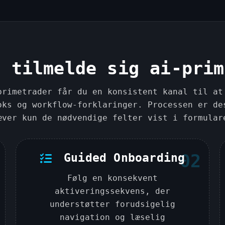
+
1
r tilmelde sig ai-prim
primetrader får du en konsistent kanal til at
oks og workflow-forklaringer. Processen er de
æver kun de nødvendige felter vist i formular
Guided Onboarding
02
Følg en konsekvent
aktiveringssekvens, der
understøtter forudsigelig
navigation og læselig