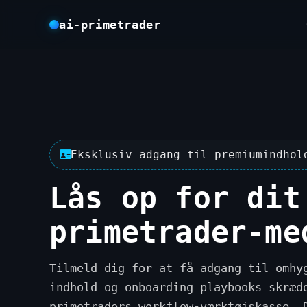
ai-primetrader
Eksklusiv adgang til premiumindhol
Lås op for dit
primetrader-me
Tilmeld dig for at få adgang til omhy
indhold og onboarding playbooks skræd
primetraders workflow-værktøjskasse. 