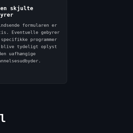
gen skjulte
byrer
indsende formularen er
tis. Eventuelle gebyrer
 specifikke programmer
 blive tydeligt oplyst
den uafhængige
annelsesudbyder.
l