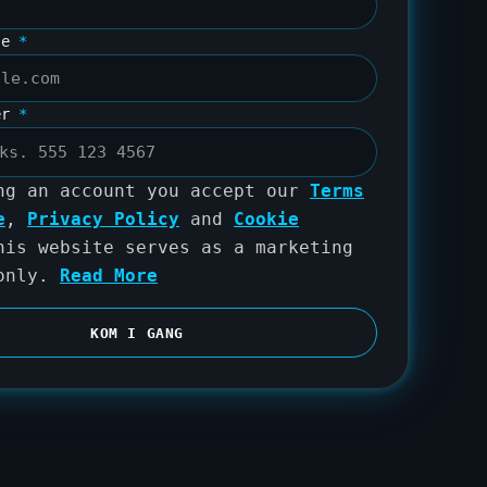
se
*
er
*
ng an account you accept our
Terms
e
,
Privacy Policy
and
Cookie
his website serves as a marketing
 only.
Read More
KOM I GANG