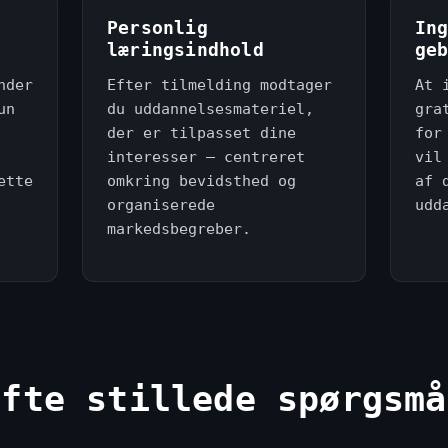
i
Personlig
In
læringsindhold
ge
nder
Efter tilmelding modtager
At 
un
du uddannelsesmateriel,
gra
der er tilpasset dine
for
interesser — centreret
vil
ette
omkring bevidsthed og
af 
organiserede
udd
markedsbegreber.
Ofte stillede spørgsmå