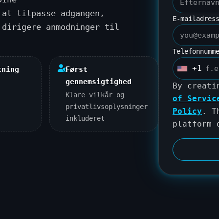
 at tilpasse adgangen,
E-mailadres
 dirigere anmodninger til
Telefonnumm
+1
tning
Først
U
gennemsigtighed
n
By creati
Klare vilkår og
i
of Servic
privatlivsoplysninger
t
Policy
. T
inkluderet
e
platform
d
S
t
a
t
e
s