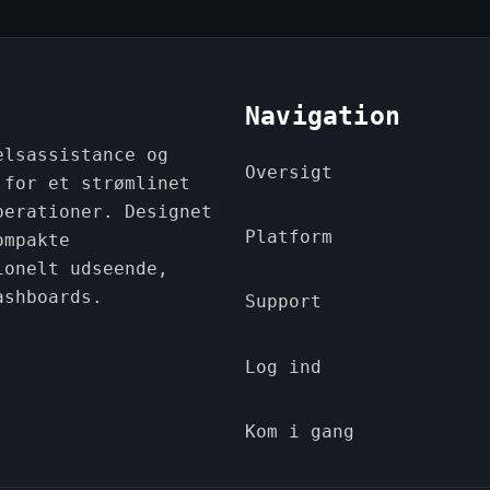
Navigation
elsassistance og
Oversigt
 for et strømlinet
perationer. Designet
Platform
ompakte
ionelt udseende,
ashboards.
Support
Log ind
Kom i gang