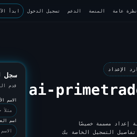
ظرة عامة
المنصة
الدعم
تسجيل الدخول
ابدأ الآ
د الإعداد
سجل ل
 عضوية ai-primetrader
قدم الت
الاسم ال
اسم الع
 إعداد مصممة خصيصًا
ai-primetra. تساعدنا تفاصيل التسجيل الخاصة بك