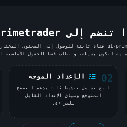
1
ضم إلى ai-primetrader
يوفر التسجيل عبر ai-primetrader قناة ثابتة للوصول إلى المح
لية لتكون بسيطة، وتتطلب فقط الحقول الأساسية ا
02
الإعداد الموجه
اتبع تسلسل تنشيط ثابت يدعم التصفح
المتوقع وسياق الإعداد القابل
للقراءة.