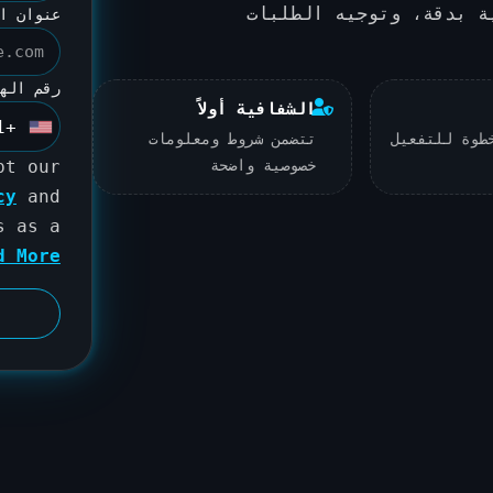
ة بدقة، وتوجيه الطلبات
عنوان ا
رقم اله
الشفافية أولاً
+1
U
طوة للتفعيل
تتضمن شروط ومعلومات
n
خصوصية واضحة
pt our
i
cy
and
t
s as a
e
d More
d
S
t
a
t
e
s
+